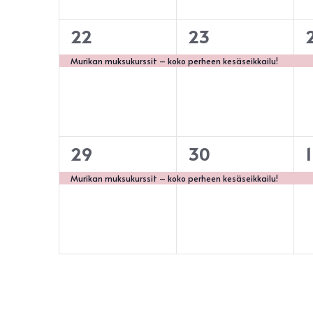
1
1
1
22
23
tapahtuma,
tapahtuma,
Murikan muksukurssit – koko perheen kesäseikkailu!
1
1
1
29
30
1
tapahtuma,
tapahtuma,
Murikan muksukurssit – koko perheen kesäseikkailu!