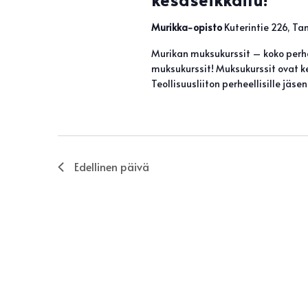
Murikka-opisto
Kuterintie 226, T
Murikan muksukurssit – koko perhe
muksukurssit! Muksukurssit ovat ke
Teollisuusliiton perheellisille jäs
Edellinen päivä