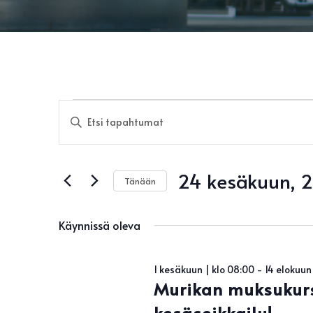
Tapahtumat
Tapahtumat
Syötä
Etsi
for
hakusana.
aja
24
Näkymät
Etsi
kesäkuun,
24 kesäkuun, 
navigointi
Tapahtumat
Tänään
2026
hakusanalla.
Valitse
päivä.
Käynnissä oleva
1 kesäkuun | klo 08:00
-
14 elokuun 
Murikan muksukurs
kesäseikkailu!