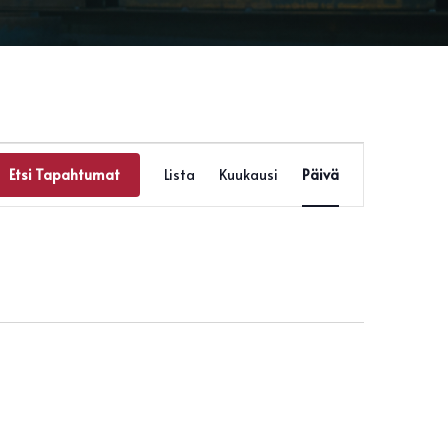
Tapahtuma
Views
Etsi Tapahtumat
Lista
Kuukausi
Päivä
Navigation