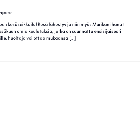
ampere
en kesäseikkailu! Kesä lähestyy ja niin myös Murikan ihanat
säkuun omia koulutuksia, jotka on suunnattu ensisijaisesti
enille. Huoltaja voi ottaa mukaansa […]