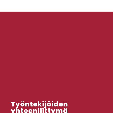
Työntekijöiden
yhteenliittymä