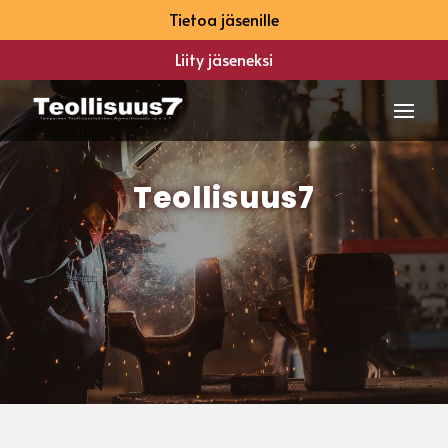
Tietoa jäsenille
Liity jäseneksi
Teollisuus7