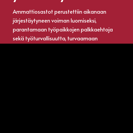
Ammattiosastot perustettiin aikanaan
järjestäytyneen voiman luomiseksi,
parantamaan työpaikkojen palkkaehtoja
sekä työturvallisuutta, turvaamaan
työpaikkojen säilymistä ja antamaan tukea
myös työttömyyden aikana.
Liity jäseneksi