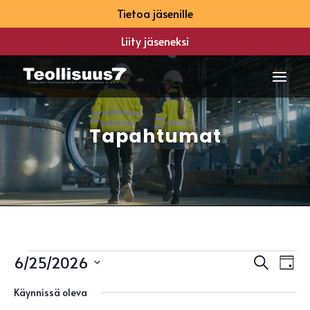
Tietoa jäsenille
Liity jäseneksi
Tapahtumat
Tapahtumat
Tapah
Ta
6/25/2026
Etsi
Päivä
Vi
Etsi
for
Valitse
Na
aja
Käynnissä oleva
25
päivä.