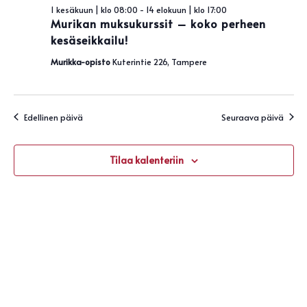
Näky
kesäkuun,
1 kesäkuun | klo 08:00
-
14 elokuun | klo 17:00
navigo
Murikan muksukurssit – koko perheen
2026
kesäseikkailu!
Murikka-opisto
Kuterintie 226, Tampere
Edellinen päivä
Seuraava päivä
Tilaa kalenteriin