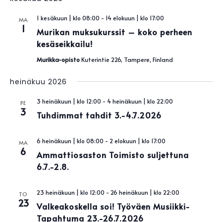
aja
päivä.
Näky
1 kesäkuun | klo 08:00
-
14 elokuun | klo 17:00
MA
navigo
1
Murikan muksukurssit – koko perheen
kesäseikkailu!
Murikka-opisto
Kuterintie 226, Tampere, Finland
heinäkuu 2026
3 heinäkuun | klo 12:00
-
4 heinäkuun | klo 22:00
PE
3
Tuhdimmat tahdit 3.-4.7.2026
6 heinäkuun | klo 08:00
-
2 elokuun | klo 17:00
MA
6
Ammattiosaston Toimisto suljettuna
6.7.-2.8.
23 heinäkuun | klo 12:00
-
26 heinäkuun | klo 22:00
TO
23
Valkeakoskella soi! Työväen Musiikki-
Tapahtuma 23.-26.7.2026