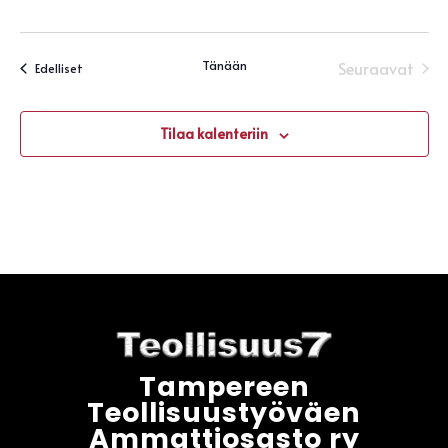
Tänään
Seuraavat
Tapahtumat
Edelliset
Tapahtu
Tilaa kalenteriin
Tampereen
Teollisuustyöväen
Ammattiosasto ry