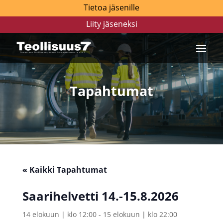
Tietoa jäsenille
Liity jäseneksi
Tapahtumat
« Kaikki Tapahtumat
Saarihelvetti 14.-15.8.2026
14 elokuun | klo 12:00
-
15 elokuun | klo 22:00