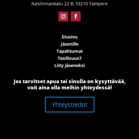
Näsilinnankatu 22 B, 33210 Tampere
Etusivu
Jäsenille
Tapahtumat
Teollisuus7
Liity jäseneksi
Jos tarvitset apua tai sinulla on kysyttävää,
voit aina olla meihin yhteydessä!
Yhteystiedot
Sivut toteutti
Nettisivu.net