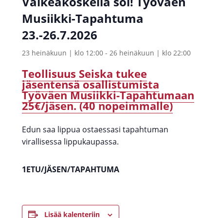
Valkeakoskella soi! Työväen
Musiikki-Tapahtuma
23.-26.7.2026
23 heinäkuun | klo 12:00
-
26 heinäkuun | klo 22:00
Teollisuus Seiska tukee
jäsentensä osallistumista
Työväen Musiikki-Tapahtumaan
25€/jäsen. (40 nopeimmalle)
Edun saa lippua ostaessasi tapahtuman
virallisessa lippukaupassa.
1ETU/JÄSEN/TAPAHTUMA
Lisää kalenteriin