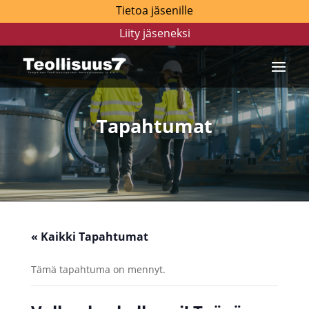
Tietoa jäsenille
Liity jäseneksi
Tapahtumat
« Kaikki Tapahtumat
Tämä tapahtuma on mennyt.