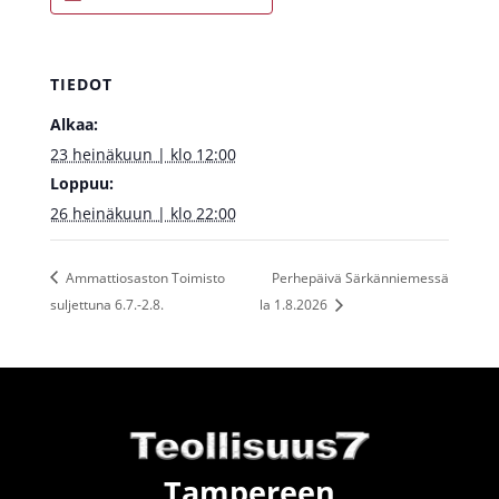
TIEDOT
Alkaa:
23 heinäkuun | klo 12:00
Loppuu:
26 heinäkuun | klo 22:00
Ammattiosaston Toimisto
Perhepäivä Särkänniemessä
suljettuna 6.7.-2.8.
la 1.8.2026
Tampereen