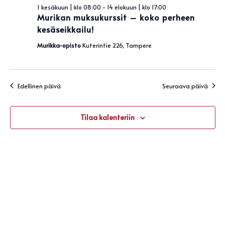
Näky
kesäkuun,
1 kesäkuun | klo 08:00
-
14 elokuun | klo 17:00
navigo
Murikan muksukurssit – koko perheen
2026
kesäseikkailu!
Murikka-opisto
Kuterintie 226, Tampere
Edellinen päivä
Seuraava päivä
Tilaa kalenteriin