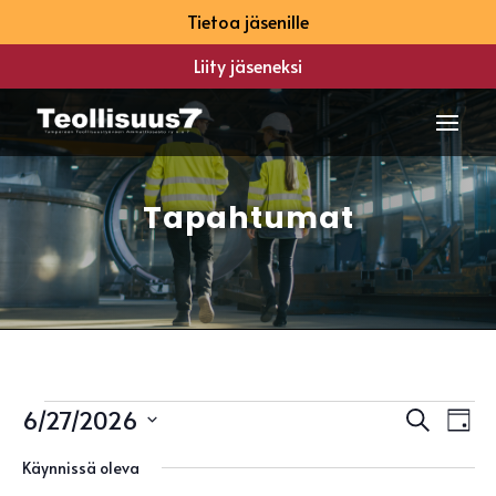
Tietoa jäsenille
Liity jäseneksi
Tapahtumat
Tapahtumat
Tapah
Ta
6/27/2026
Etsi
Päivä
Vi
Etsi
for
Valitse
Na
aja
Käynnissä oleva
27
päivä.