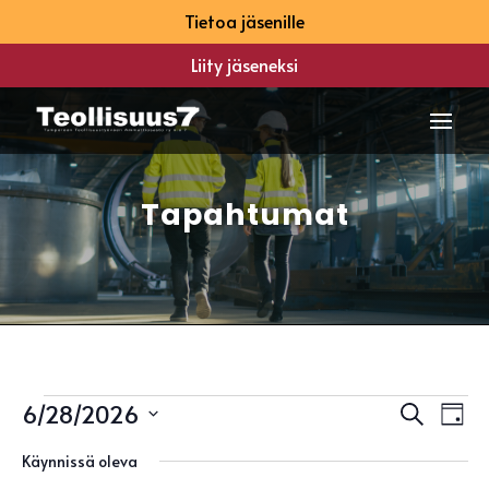
Tietoa jäsenille
Liity jäseneksi
Tapahtumat
Tapahtumat
Tapah
Ta
6/28/2026
Etsi
Päivä
Vi
Etsi
for
Valitse
Na
aja
Käynnissä oleva
28
päivä.