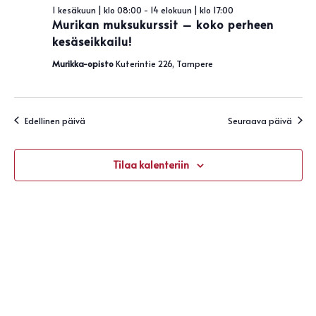
Näky
kesäkuun,
1 kesäkuun | klo 08:00
-
14 elokuun | klo 17:00
navigo
Murikan muksukurssit – koko perheen
2026
kesäseikkailu!
Murikka-opisto
Kuterintie 226, Tampere
Edellinen päivä
Seuraava päivä
Tilaa kalenteriin