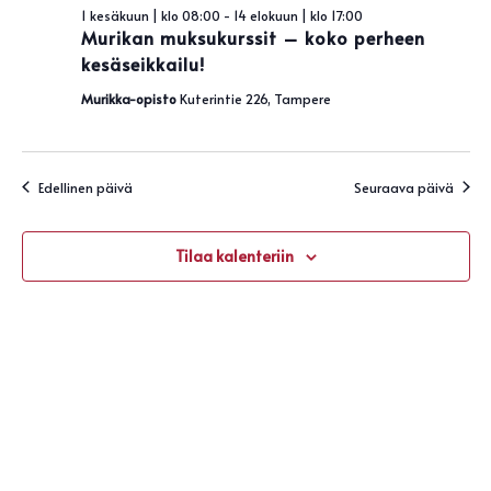
Näky
kesäkuun,
1 kesäkuun | klo 08:00
-
14 elokuun | klo 17:00
navigo
Murikan muksukurssit – koko perheen
2026
kesäseikkailu!
Murikka-opisto
Kuterintie 226, Tampere
Edellinen päivä
Seuraava päivä
Tilaa kalenteriin