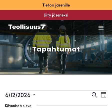
Tietoa jäsenille
Liity jäseneksi
Tapahtumat
Tapahtumat
Tapah
Ta
6/12/2026
Etsi
Päivä
Vi
Etsi
for
Valitse
Na
aja
Käynnissä oleva
12
päivä.