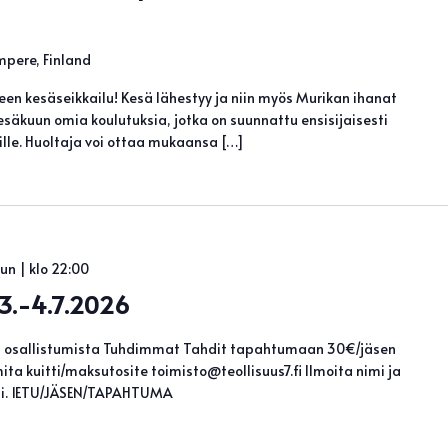
mpere, Finland
en kesäseikkailu! Kesä lähestyy ja niin myös Murikan ihanat
säkuun omia koulutuksia, jotka on suunnattu ensisijaisesti
enille. Huoltaja voi ottaa mukaansa […]
un | klo 22:00
3.-4.7.2026
sä osallistumista Tuhdimmat Tahdit tapahtumaan 30€/jäsen
ta kuitti/maksutosite toimisto@teollisuus7.fi Ilmoita nimi ja
llesi. 1ETU/JÄSEN/TAPAHTUMA