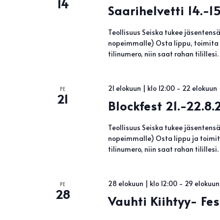
14
Saarihelvetti 14.-1
Teollisuus Seiska tukee jäsentens
nopeimmalle) Osta lippu, toimita k
tilinumero, niin saat rahan tilill
21 elokuun | klo 12:00
-
22 elokuun |
PE
21
Blockfest 21.-22.8
Teollisuus Seiska tukee jäsentens
nopeimmalle) Osta lippu ja toimita
tilinumero, niin saat rahan tilill
28 elokuun | klo 12:00
-
29 elokuun 
PE
28
Vauhti Kiihtyy- Fes