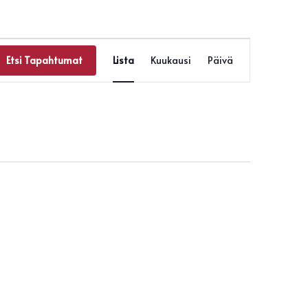
Tapahtuma
Views
Etsi Tapahtumat
Lista
Kuukausi
Päivä
Navigation