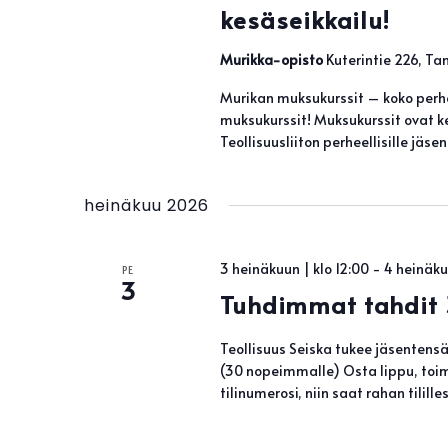
kesäseikkailu!
Murikka-opisto
Kuterintie 226, Ta
Murikan muksukurssit – koko perhe
muksukurssit! Muksukurssit ovat ke
Teollisuusliiton perheellisille jäs
heinäkuu 2026
3 heinäkuun | klo 12:00
-
4 heinäku
PE
3
Tuhdimmat tahdit 
Teollisuus Seiska tukee jäsenten
(30 nopeimmalle) Osta lippu, toimi
tilinumerosi, niin saat rahan tili