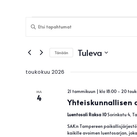
Tapahtumat
Tapahtumat
Syötä
Etsi
hakusana.
aja
Näkymät
Etsi
Tuleva
navigointi
Tapahtumat
Tänään
hakusanalla.
Valitse
päivä.
toukokuu 2026
21 tammikuun | klo 18:00
-
20 touk
MA
4
Yhteiskunnallisen 
Luentosali Raksa 10
Sorinkatu 4, 
SAK:n Tampereen paikallisjärjest
kaikille avoimen luentosarjan, jo