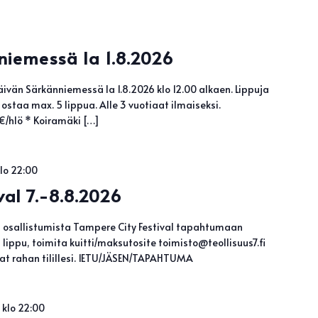
niemessä la 1.8.2026
äivän Särkänniemessä la 1.8.2026 klo 12.00 alkaen. Lippuja
i ostaa max. 5 lippua. Alle 3 vuotiaat ilmaiseksi.
/hlö * Koiramäki […]
klo 22:00
val 7.-8.8.2026
ä osallistumista Tampere City Festival tapahtumaan
ippu, toimita kuitti/maksutosite toimisto@teollisuus7.fi
saat rahan tilillesi. 1ETU/JÄSEN/TAPAHTUMA
 klo 22:00