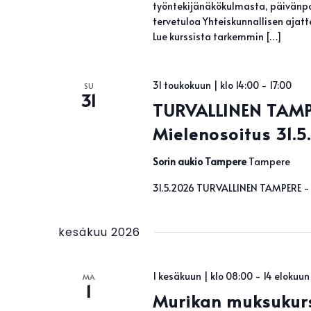
työntekijänäkökulmasta, päivänpo
tervetuloa Yhteiskunnallisen ajatt
Lue kurssista tarkemmin […]
31 toukokuun | klo 14:00
-
17:00
SU
31
TURVALLINEN TAMP
Mielenosoitus 31.5
Sorin aukio Tampere
Tampere
31.5.2026 TURVALLINEN TAMPERE - 
kesäkuu 2026
1 kesäkuun | klo 08:00
-
14 elokuun 
MA
1
Murikan muksukurs