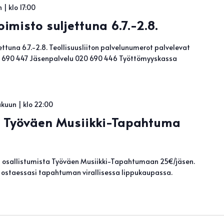
 | klo 17:00
misto suljettuna 6.7.-2.8.
ettuna 6.7.-2.8. Teollisuusliiton palvelunumerot palvelevat
0 690 447 Jäsenpalvelu 020 690 446 Työttömyyskassa
kuun | klo 22:00
i! Työväen Musiikki-Tapahtuma
sä osallistumista Työväen Musiikki-Tapahtumaan 25€/jäsen.
 ostaessasi tapahtuman virallisessa lippukaupassa.