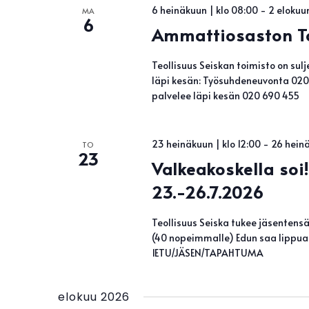
6 heinäkuun | klo 08:00
-
2 elokuun
MA
6
Ammattiosaston Toi
Teollisuus Seiskan toimisto on sulj
läpi kesän: Työsuhdeneuvonta 02
palvelee läpi kesän 020 690 455
23 heinäkuun | klo 12:00
-
26 heinä
TO
23
Valkeakoskella so
23.-26.7.2026
Teollisuus Seiska tukee jäsenten
(40 nopeimmalle) Edun saa lippua
1ETU/JÄSEN/TAPAHTUMA
elokuu 2026