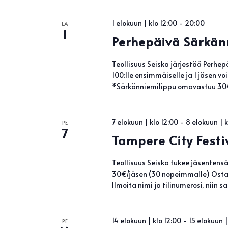
1 elokuun | klo 12:00
-
20:00
LA
1
Perhepäivä Särkän
Teollisuus Seiska järjestää Perhep
100:lle ensimmäiselle ja 1 jäsen vo
*Särkänniemilippu omavastuu 30€
7 elokuun | klo 12:00
-
8 elokuun | 
PE
7
Tampere City Festi
Teollisuus Seiska tukee jäsentens
30€/jäsen (30 nopeimmalle) Osta l
Ilmoita nimi ja tilinumerosi, niin 
14 elokuun | klo 12:00
-
15 elokuun |
PE