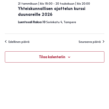
Näky
toukokuun,
21 tammikuun | klo 18:00
-
20 toukokuun | klo 20:00
navigo
Yhteiskunnallisen ajattelun kurssi
2026
duunareille 2026
Luentosali Raksa 10
Sorinkatu 4, Tampere
Edellinen päivä
Seuraava päivä
Tilaa kalenteriin