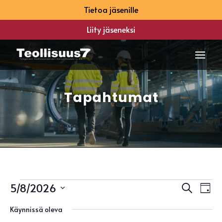
Tietoa jäsenille
Liity jäseneksi
Tapahtumat
Tapahtumat
Tapah
Ta
5/8/2026
Etsi
Päivä
Vi
Etsi
for
Valitse
Na
aja
Käynnissä oleva
8
päivä.