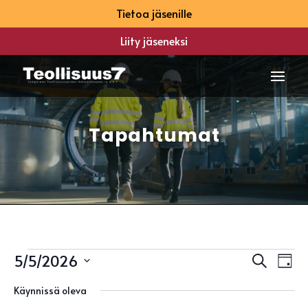
Tietoa jäsenille
Liity jäseneksi
Tapahtumat
Tapahtumat
Tapah
Ta
5/5/2026
Etsi
Päivä
Vi
Etsi
for
Valitse
Na
aja
Käynnissä oleva
5
päivä.