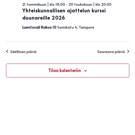
Näky
toukokuun,
21 tammikuun | klo 18:00
-
20 toukokuun | klo 20:00
navigo
Yhteiskunnallisen ajattelun kurssi
2026
duunareille 2026
Luentosali Raksa 10
Sorinkatu 4, Tampere
Edellinen päivä
Seuraava päivä
Tilaa kalenteriin