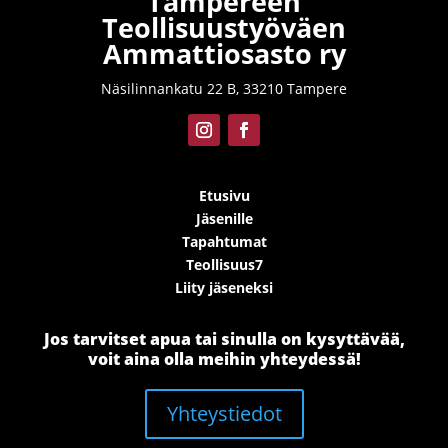
Tampereen
Teollisuustyöväen
Ammattiosasto ry
Näsilinnankatu 22 B, 33210 Tampere
Etusivu
Jäsenille
Tapahtumat
Teollisuus7
Liity jäseneksi
Jos tarvitset apua tai sinulla on kysyttävää,
voit aina olla meihin yhteydessä!
Yhteystiedot