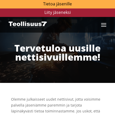
Tietoa jäsenille
Liity jäseneksi
Tervetuloa uusille
nettisivuillemme!
Olemme julkaisseet uudet nettisivut, jotta voisimme
palvella jäseniämme paremmin ja tarjota
läpinäkyvästi tietoa toiminnastamme. Jos uskot, että