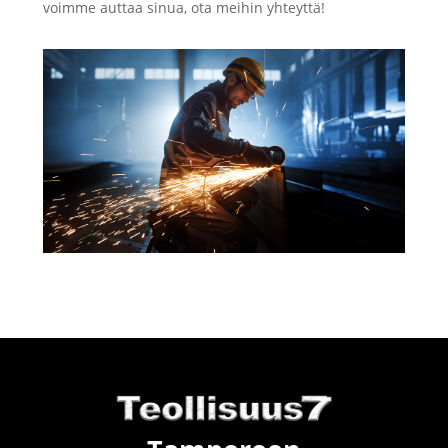
voimme auttaa sinua, ota meihin yhteyttä!